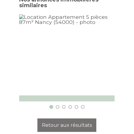
similaires
Nouv
Appartement Nancy
Appa
5 pièces - 87 m² - 1 chambre
1 pièc
Retour aux résultats