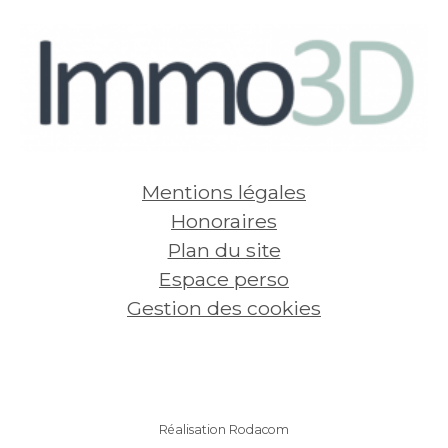
389
€
44
Voir
par mois, charges comprises
par mo
Mentions légales
Honoraires
Plan du site
Espace perso
Gestion des cookies
Réalisation Rodacom