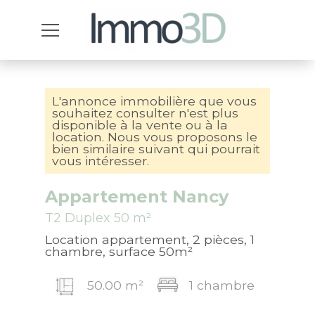
L'annonce immobilière que vous
souhaitez consulter n'est plus
disponible à la vente ou à la
location. Nous vous proposons le
bien similaire suivant qui pourrait
vous intéresser.
Appartement Nancy
T2 Duplex 50 m²
Location appartement, 2 pièces, 1
chambre, surface 50m²
50.00 m²
1 chambre