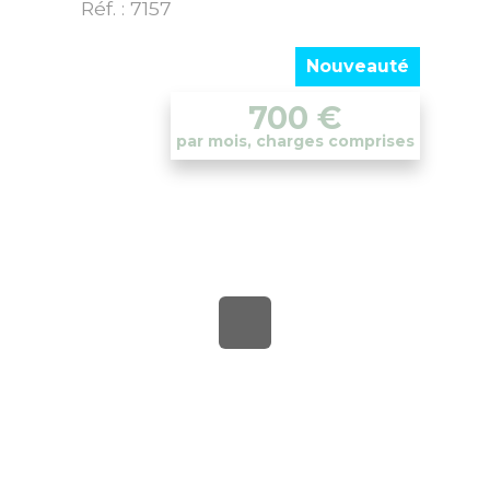
Réf. : 7157
Nouveauté
700
€
par mois, charges comprises