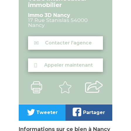
immobilier
Immo 3D Nancy
17 Rue Stanislas
54000
Nancy
Contacter l'agence
Appeler maintenant
Tweeter
Partager
Informations sur ce bien à Nancy