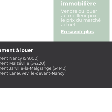
immobilière
Vendre ou louer
au meilleur prix :
le prix du marché
actuel
En savoir plus
ement à louer
ent Nancy (54000)
ent Malzéville (54220)
nt Jarville-la-Malgrange (54140)
ent Laneuveville-devant-Nancy