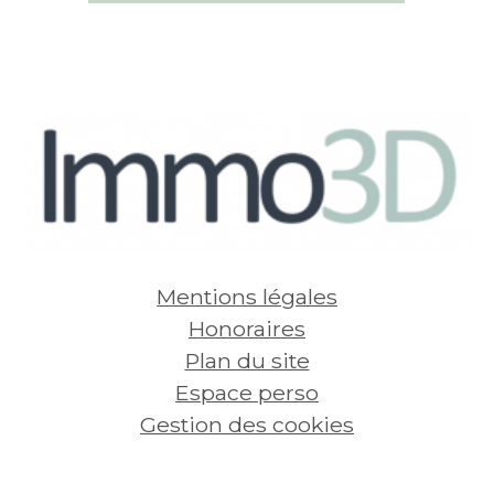
Appartement Jarville-la-
Appart
1 pièce -
Malgrange
3 pièces - 63,98 m² - 2 chambres
730
€
450
Voir
par mois, charges
par mois
comprises
compris
Mentions légales
Honoraires
Plan du site
Espace perso
Gestion des cookies