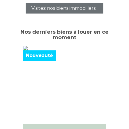
Visitez nos biens immobiliers !
Nos derniers biens à louer en ce
moment
Nouveauté
Nouve