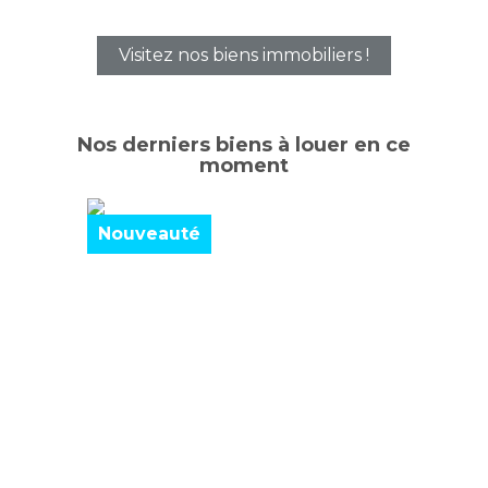
Visitez nos biens immobiliers !
Nos derniers biens à louer en ce
moment
Nouveauté
Nouve