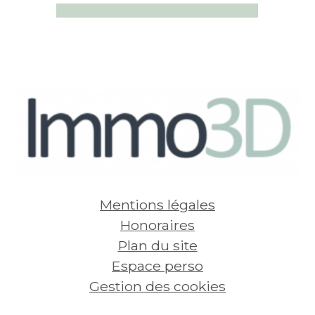
Appartement Jarville-la-
Appart
1 pièce -
Malgrange
3 pièces - 63,98 m² - 2 chambres
730
€
450
Voir
par mois, charges
par mois
comprises
compris
Mentions légales
Honoraires
Plan du site
Espace perso
Gestion des cookies