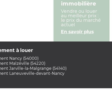
immobilière
Vendre ou louer
au meilleur prix :
le prix du marché
actuel
En savoir plus
ement à louer
ent Nancy (54000)
ent Malzéville (54220)
nt Jarville-la-Malgrange (54140)
ent Laneuveville-devant-Nancy