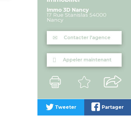
Immo 3D Nancy
17 Rue Stanislas
54000
Nancy
Contacter l'agence
Appeler maintenant
Tweeter
Partager