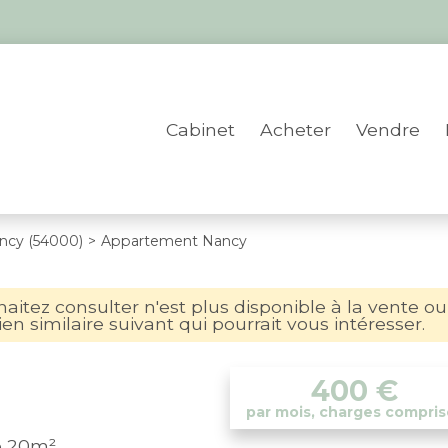
Cabinet
Acheter
Vendre
ncy (54000)
>
Appartement Nancy
itez consulter n'est plus disponible à la vente ou
en similaire suivant qui pourrait vous intéresser.
400
€
par mois, charges compris
ce 20m²