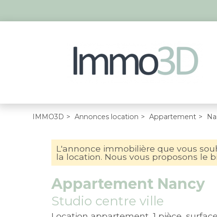
IMMO3D
>
Annonces location
>
Appartement
>
Na
L'annonce immobilière que vous souha
la location. Nous vous proposons le bi
Appartement Nancy
Studio centre ville
Location appartement, 1 pièce, surfa