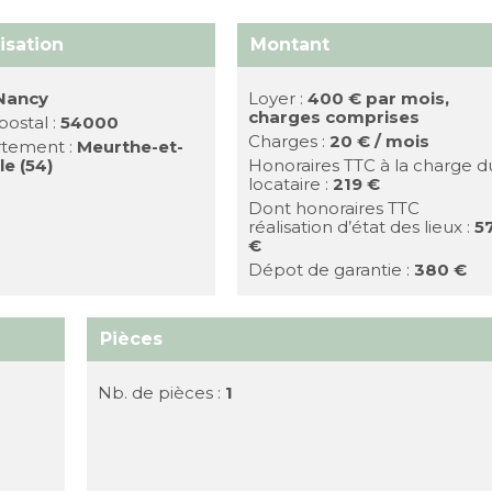
isation
Montant
Nancy
Loyer :
400 €
par mois,
charges comprises
ostal :
54000
Charges :
20 € / mois
tement :
Meurthe-et-
le (54)
Honoraires TTC à la charge d
locataire :
219 €
Dont honoraires TTC
réalisation d’état des lieux :
5
€
Dépot de garantie :
380 €
Pièces
Nb. de pièces :
1